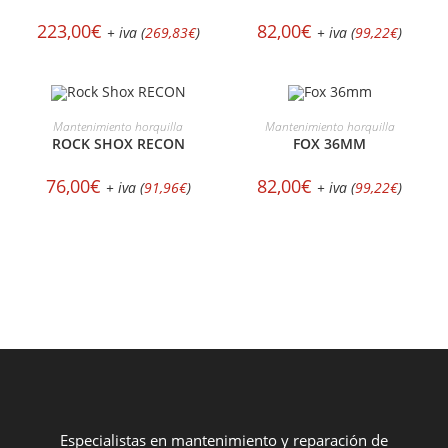
223,00
€
82,00
€
+ iva (
269,83
€
)
+ iva (
99,22
€
)
SELECCIONAR OPCIONES
SELECCIONAR OPCIONES
Mantenimiento horquilla
Mantenimiento horquilla
ROCK SHOX RECON
FOX 36MM
76,00
€
82,00
€
+ iva (
91,96
€
)
+ iva (
99,22
€
)
Especialistas en mantenimiento y reparación de