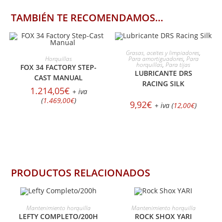
TAMBIÉN TE RECOMENDAMOS…
AÑADIR AL CARRITO
Grasas, aceites y limpiadores
,
AÑADIR AL CARRITO
Horquillas
Para amortiguadores
,
Para
horquillas
,
Para tijas
FOX 34 FACTORY STEP-
LUBRICANTE DRS
CAST MANUAL
RACING SILK
1.214,05
€
+ iva
(
1.469,00
€
)
9,92
€
+ iva (
12,00
€
)
PRODUCTOS RELACIONADOS
SELECCIONAR OPCIONES
SELECCIONAR OPCIONES
Mantenimiento horquilla
Mantenimiento horquilla
LEFTY COMPLETO/200H
ROCK SHOX YARI