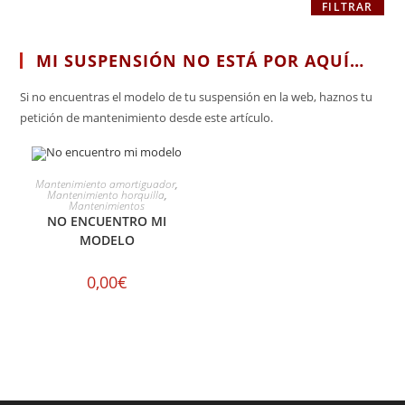
FILTRAR
MI SUSPENSIÓN NO ESTÁ POR AQUÍ…
Si no encuentras el modelo de tu suspensión en la web, haznos tu
petición de mantenimiento desde este artículo.
SELECCIONAR OPCIONES
Mantenimiento amortiguador
,
Mantenimiento horquilla
,
Mantenimientos
NO ENCUENTRO MI
MODELO
0,00
€