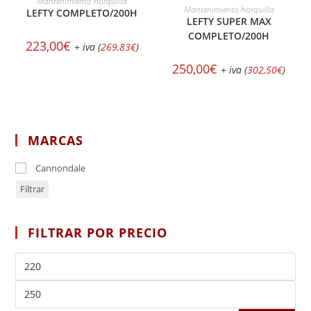
Mantenimiento horquilla
SELECCIONAR OPCIONES
Mantenimiento horquilla
LEFTY COMPLETO/200H
LEFTY SUPER MAX
COMPLETO/200H
223,00
€
+ iva (
269,83
€
)
250,00
€
+ iva (
302,50
€
)
MARCAS
Cannondale
Filtrar
FILTRAR POR PRECIO