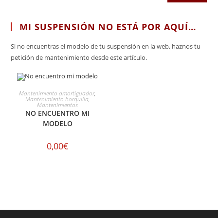
MI SUSPENSIÓN NO ESTÁ POR AQUÍ…
Si no encuentras el modelo de tu suspensión en la web, haznos tu
petición de mantenimiento desde este artículo.
SELECCIONAR OPCIONES
Mantenimiento amortiguador
,
Mantenimiento horquilla
,
Mantenimientos
NO ENCUENTRO MI
MODELO
0,00
€