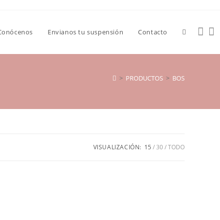
Conócenos
Envianos tu suspensión
Contacto
Alternar
búsqueda
>
PRODUCTOS
>
BOS
de
VISUALIZACIÓN:
15
30
TODO
la
web