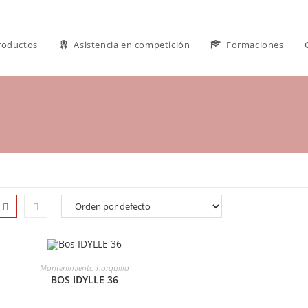
roductos
Asistencia en competición
Formaciones
SELECCIONAR OPCIONES
Mantenimiento horquilla
BOS IDYLLE 36