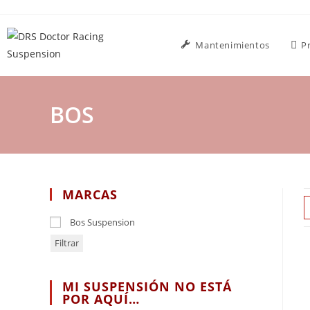
Ir
al
contenido
Mantenimientos
P
BOS
MARCAS
Bos Suspension
Filtrar
MI SUSPENSIÓN NO ESTÁ
POR AQUÍ…