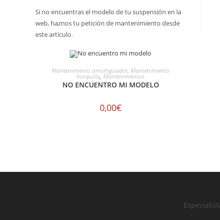
Si no encuentras el modelo de tu suspensión en la
web, haznos tu petición de mantenimiento desde
este artículo.
Este
producto
SELECCIONAR OPCIONES
Mantenimiento amortiguador
,
Mantenimiento
tiene
horquilla
,
Mantenimientos
múltiples
NO ENCUENTRO MI MODELO
variantes.
Las
opciones
0,00
€
se
pueden
elegir
en
la
página
de
producto
Especialis