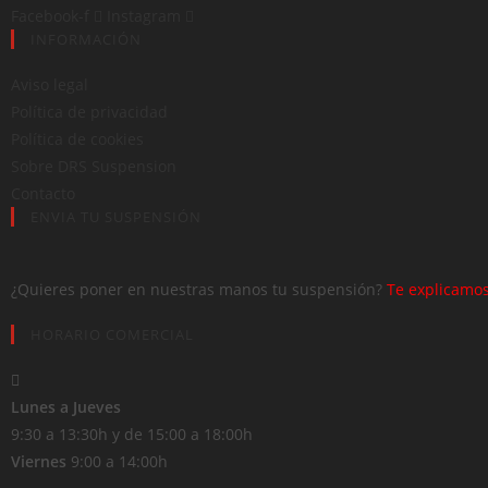
Facebook-f
Instagram
INFORMACIÓN
Aviso legal
Política de privacidad
Política de cookies
Sobre DRS Suspension
Contacto
ENVIA TU SUSPENSIÓN
¿Quieres poner en nuestras manos tu suspensión?
Te explicamos
HORARIO COMERCIAL
Lunes a Jueves
9:30 a 13:30h y de 15:00 a 18:00h
Viernes
9:00 a 14:00h