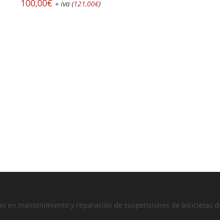
100,00
€
+ iva (
121,00
€
)
tas en mantenimiento y reparación de suspensiones de bicicletas 