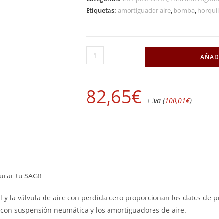
Etiquetas:
amortiguador aire
,
bomba
,
horquil
AÑAD
82,65
€
+ iva (
100,01
€
)
urar tu SAG!!
al y la válvula de aire con pérdida cero proporcionan los datos de
s con suspensión neumática y los amortiguadores de aire.