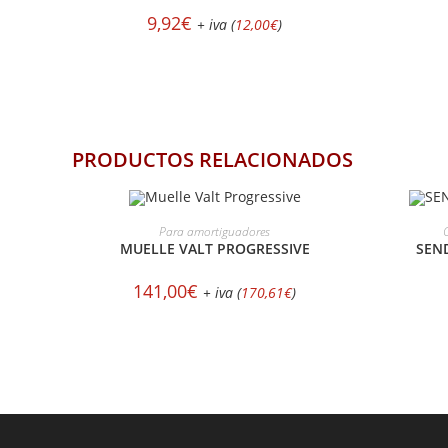
9,92
€
+ iva (
12,00
€
)
PRODUCTOS RELACIONADOS
AÑADIR AL CARRITO
Para amortiguadores
MUELLE VALT PROGRESSIVE
SEN
141,00
€
+ iva (
170,61
€
)