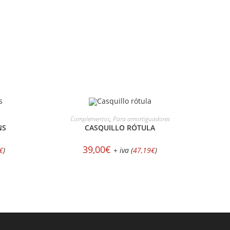
AÑADIR AL CARRITO
Complementos
,
Para amortiguadores
NS
CASQUILLO RÓTULA
39,00
€
€
)
+ iva (
47,19
€
)