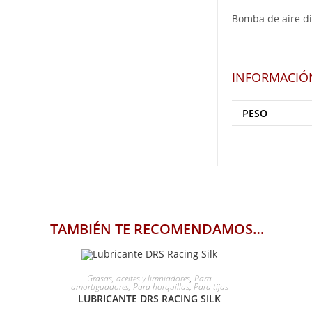
Bomba de aire di
INFORMACIÓ
PESO
TAMBIÉN TE RECOMENDAMOS…
AÑADIR AL CARRITO
Grasas, aceites y limpiadores
,
Para
amortiguadores
,
Para horquillas
,
Para tijas
LUBRICANTE DRS RACING SILK