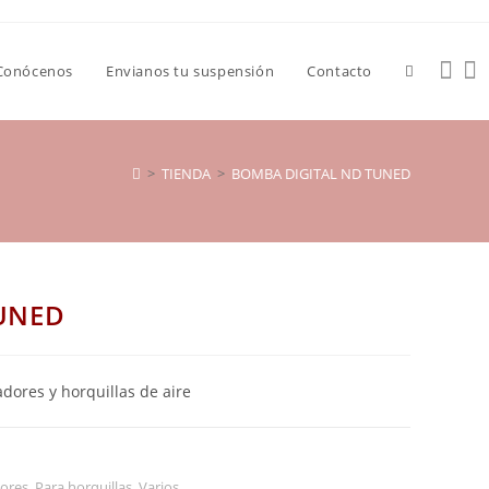
Conócenos
Envianos tu suspensión
Contacto
>
TIENDA
>
BOMBA DIGITAL ND TUNED
UNED
dores y horquillas de aire
ores
,
Para horquillas
,
Varios