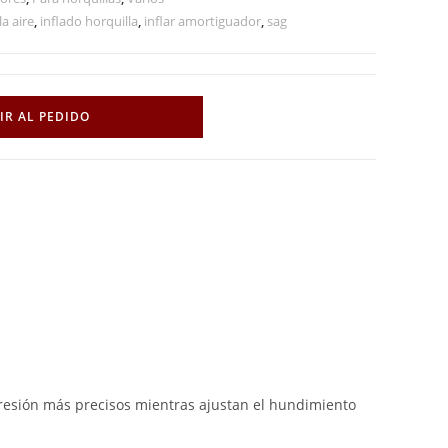
la aire
,
inflado horquilla
,
inflar amortiguador
,
sag
IR AL PEDIDO
 presión más precisos mientras ajustan el hundimiento