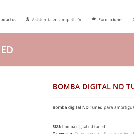
roductos
Asistencia en competición
Formaciones
NED
BOMBA DIGITAL ND T
Bomba digital ND Tuned
para amortigua
SKU:
bomba-digital-nd-tuned
Categorías:
Complementos
,
Para amortiguad