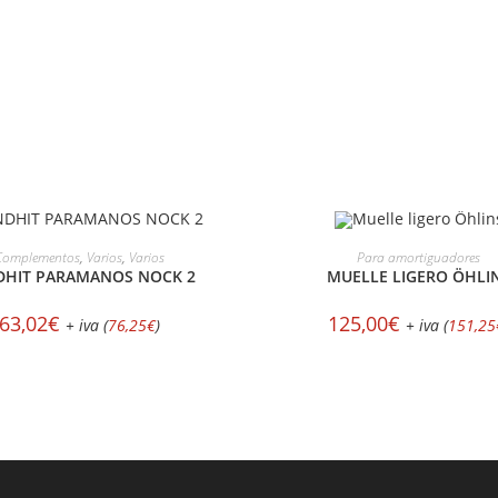
AÑADIR AL CARRITO
AÑADIR AL CARRITO
Complementos
,
Varios
,
Varios
Para amortiguadores
DHIT PARAMANOS NOCK 2
MUELLE LIGERO ÖHLI
63,02
€
125,00
€
+ iva (
76,25
€
)
+ iva (
151,25