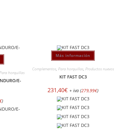
Más información
Complementos
,
Para horquillas
,
Productos nuevos
Para horquillas
KIT FAST DC3
ENDURO/E-
231,40
€
+ iva (
279,99
€
)
€
)