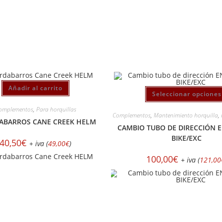
Añadir al carrito
Seleccionar opciones
omplementos
,
Para horquillas
Complementos
,
Mantenimiento horquilla
,
ABARROS CANE CREEK HELM
CAMBIO TUBO DE DIRECCIÓN 
BIKE/EXC
40,50
€
+ iva (
49,00
€
)
100,00
€
+ iva (
121,00