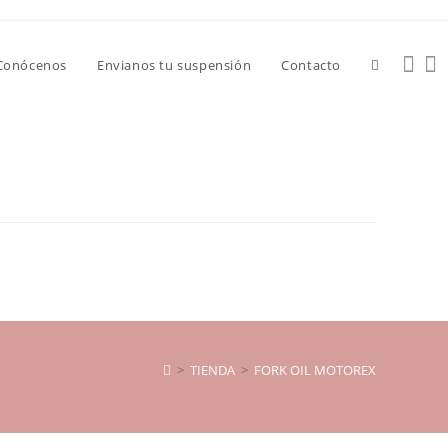
Conócenos
Envianos tu suspensión
Contacto
>
TIENDA
>
FORK OIL MOTOREX