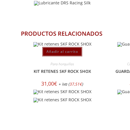
PRODUCTOS RELACIONADOS
Añadir al carrito
Para horquillas
C
KIT RETENES SKF ROCK SHOX
GUARD
31,00
€
+ iva (
37,51
€
)