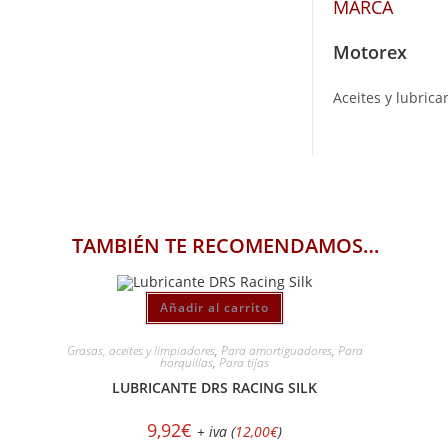
MARCA
Motorex
Aceites y lubric
TAMBIÉN TE RECOMENDAMOS…
Añadir al carrito
Grasas, aceites y limpiadores
,
Para amortiguadores
,
Para
horquillas
,
Para tijas
LUBRICANTE DRS RACING SILK
9,92
€
+ iva (
12,00
€
)