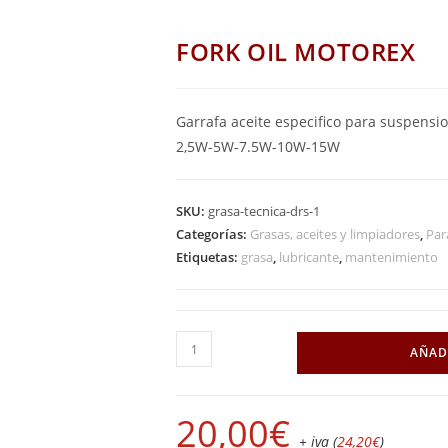
FORK OIL MOTOREX
Garrafa aceite especifico para suspensione
2,5W-5W-7.5W-10W-15W
SKU:
grasa-tecnica-drs-1
Categorías:
Grasas, aceites y limpiadores
,
Par
Etiquetas:
grasa
,
lubricante
,
mantenimiento
AÑAD
20,00
€
+ iva (
24,20
€
)