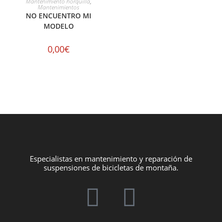
Mantenimiento horquilla
,
Mantenimientos
NO ENCUENTRO MI
MODELO
0,00
€
Especialistas en mantenimiento y reparación de
suspensiones de bicicletas de montaña.