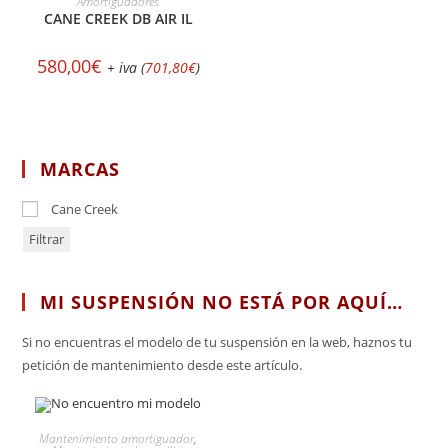
Amortiguadores
CANE CREEK DB AIR IL
580,00
€
+ iva (
701,80
€
)
MARCAS
Cane Creek
Filtrar
MI SUSPENSIÓN NO ESTÁ POR AQUÍ…
Si no encuentras el modelo de tu suspensión en la web, haznos tu
petición de mantenimiento desde este artículo.
SELECCIONAR OPCIONES
Mantenimiento amortiguador
,