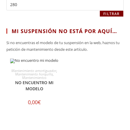
FILTRAR
MI SUSPENSIÓN NO ESTÁ POR AQUÍ…
Si no encuentras el modelo de tu suspensión en la web, haznos tu
petición de mantenimiento desde este artículo.
SELECCIONAR OPCIONES
Mantenimiento amortiguador
,
Mantenimiento horquilla
,
Mantenimientos
NO ENCUENTRO MI
MODELO
0,00
€