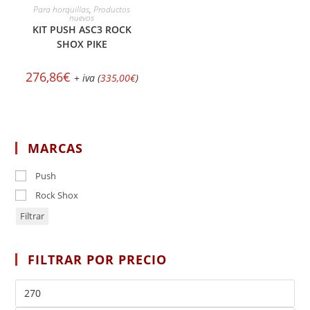
AÑADIR AL CARRITO
Para horquillas
,
Productos
nuevos
KIT PUSH ASC3 ROCK
SHOX PIKE
276,86
€
+ iva (
335,00
€
)
MARCAS
Push
Rock Shox
Filtrar
FILTRAR POR PRECIO