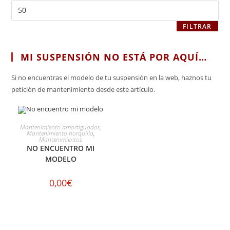
FILTRAR
MI SUSPENSIÓN NO ESTÁ POR AQUÍ…
Si no encuentras el modelo de tu suspensión en la web, haznos tu
petición de mantenimiento desde este artículo.
SELECCIONAR OPCIONES
Mantenimiento amortiguador
,
Mantenimiento horquilla
,
Mantenimientos
NO ENCUENTRO MI
MODELO
0,00
€