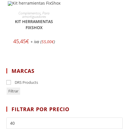
AÑADIR AL CARRITO
Complementos
,
Para
amortiguadores
KIT HERRAMIENTAS
FIXSHOX
45,45
€
+ iva (
55,00
€
)
MARCAS
DRS Products
Filtrar
FILTRAR POR PRECIO