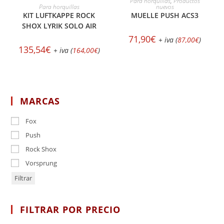
Para horquillas
,
Productos
AÑADIR AL CARRITO
Para horquillas
nuevos
KIT LUFTKAPPE ROCK
MUELLE PUSH ACS3
SHOX LYRIK SOLO AIR
71,90
€
+ iva (
87,00
€
)
135,54
€
+ iva (
164,00
€
)
MARCAS
Fox
Push
Rock Shox
Vorsprung
Filtrar
FILTRAR POR PRECIO