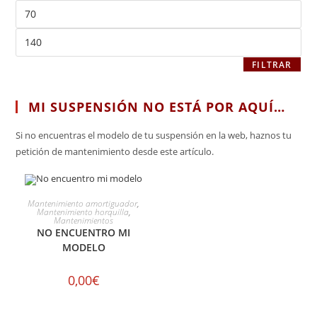
FILTRAR
MI SUSPENSIÓN NO ESTÁ POR AQUÍ…
Si no encuentras el modelo de tu suspensión en la web, haznos tu
petición de mantenimiento desde este artículo.
SELECCIONAR OPCIONES
Mantenimiento amortiguador
,
Mantenimiento horquilla
,
Mantenimientos
NO ENCUENTRO MI
MODELO
0,00
€