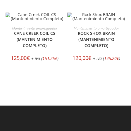
SELECCIONAR OPCIONES
SELECCIONAR OPCIONES
Mantenimiento amortiguador
Mantenimiento amortiguador
CANE CREEK COIL CS
ROCK SHOX BRAIN
(MANTENIMIENTO
(MANTENIMIENTO
COMPLETO)
COMPLETO)
125,00
€
120,00
€
+ iva (
151,25
€
)
+ iva (
145,20
€
)