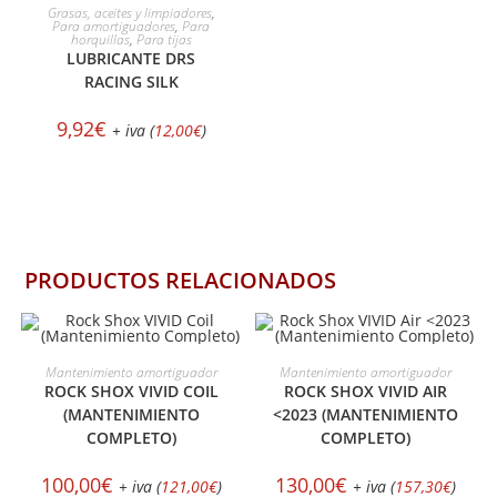
AÑADIR AL CARRITO
Grasas, aceites y limpiadores
,
Para amortiguadores
,
Para
horquillas
,
Para tijas
LUBRICANTE DRS
RACING SILK
9,92
€
+ iva (
12,00
€
)
PRODUCTOS RELACIONADOS
SELECCIONAR OPCIONES
SELECCIONAR OPCIONES
Mantenimiento amortiguador
Mantenimiento amortiguador
ROCK SHOX VIVID COIL
ROCK SHOX VIVID AIR
(MANTENIMIENTO
<2023 (MANTENIMIENTO
COMPLETO)
COMPLETO)
100,00
€
130,00
€
+ iva (
121,00
€
)
+ iva (
157,30
€
)