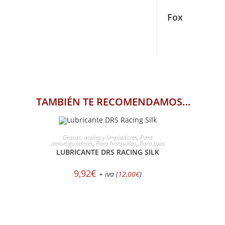
Fox
TAMBIÉN TE RECOMENDAMOS…
AÑADIR AL CARRITO
Grasas, aceites y limpiadores
,
Para
amortiguadores
,
Para horquillas
,
Para tijas
LUBRICANTE DRS RACING SILK
9,92
€
+ iva (
12,00
€
)