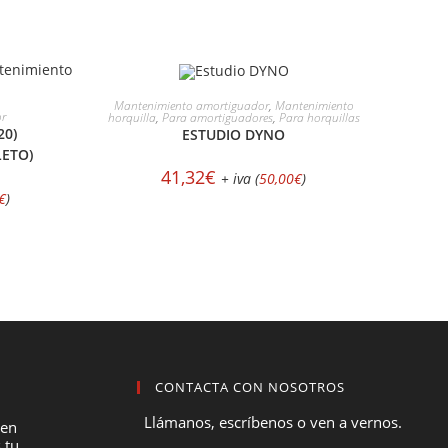
AÑADIR AL CARRITO
Mantenimiento amortiguador
,
Mantenimiento
ES
or
horquilla
,
Para amortiguadores
,
Para horquillas
20)
ESTUDIO DYNO
ETO)
41,32
€
+ iva (
50,00
€
)
€
)
CONTACTA CON NOSOTROS
Llámanos, escríbenos o ven a vernos.
 en
 tu