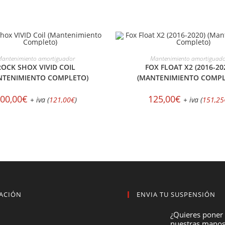
ELECCIONAR OPCIONES
SELECCIONAR OPCION
antenimiento amortiguador
Mantenimiento amortiguad
ROCK SHOX VIVID COIL
FOX FLOAT X2 (2016-20
NTENIMIENTO COMPLETO)
(MANTENIMIENTO COMPL
00,00
€
125,00
€
+ iva (
121,00
€
)
+ iva (
151,25
ACIÓN
ENVIA TU SUSPENSIÓN
¿Quieres poner
nuestras manos