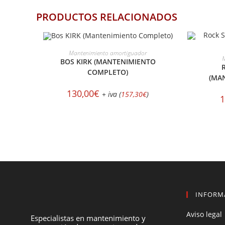
PRODUCTOS RELACIONADOS
SELECCIONAR OPCIONES
Mantenimiento amortiguador
S
M
BOS KIRK (MANTENIMIENTO
COMPLETO)
(MA
130,00
€
+ iva (
157,30
€
)
1
INFORM
Aviso legal
Especialistas en mantenimiento y