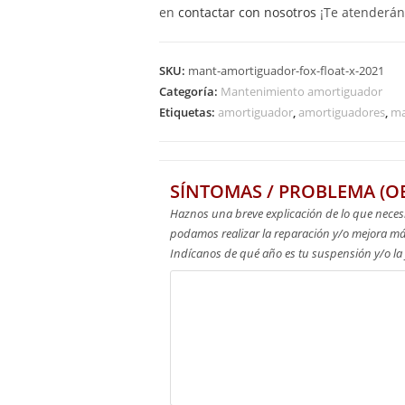
en
contactar con nosotros
¡Te atenderán
SKU:
mant-amortiguador-fox-float-x-2021
Categoría:
Mantenimiento amortiguador
Etiquetas:
amortiguador
,
amortiguadores
,
ma
SÍNTOMAS / PROBLEMA (O
Haznos una breve explicación de lo que neces
podamos realizar la reparación y/o mejora m
Indícanos de qué año es tu suspensión y/o la f