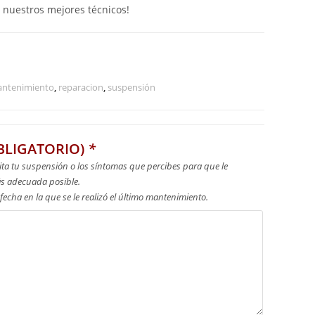
 nuestros mejores técnicos!
ntenimiento
,
reparacion
,
suspensión
BLIGATORIO)
*
ita tu suspensión o los síntomas que percibes para que le
ás adecuada posible.
echa en la que se le realizó el último mantenimiento.