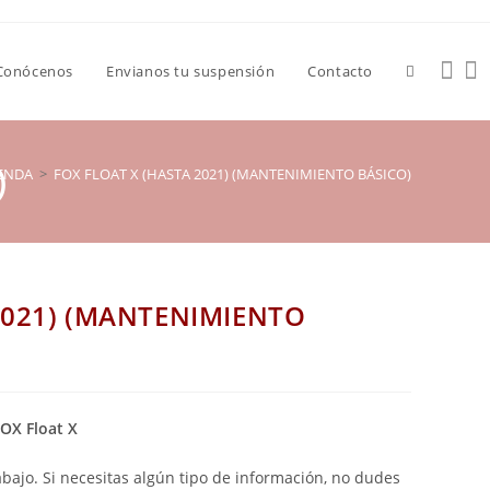
Conócenos
Envianos tu suspensión
Contacto
)
ENDA
>
FOX FLOAT X (HASTA 2021) (MANTENIMIENTO BÁSICO)
2021) (MANTENIMIENTO
OX Float X
bajo. Si necesitas algún tipo de información, no dudes