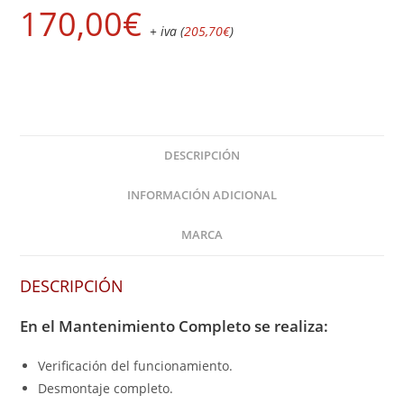
(Mantenimiento
170,00
€
+ iva (
205,70
€
)
completo)
cantidad
DESCRIPCIÓN
INFORMACIÓN ADICIONAL
MARCA
DESCRIPCIÓN
En el
Mantenimiento Completo
se realiza:
Verificación del funcionamiento.
Desmontaje completo.