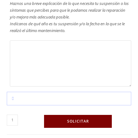
Haznos una breve explicación de lo que necesita tu suspensión o los
síntomas que percibes para que le podamos realizar la reparación
y/o mejora más adecuada posible.
Indícanos de qué año es tu suspensión y/o la fecha en la que se le
realizó el último mantenimiento.
Öhlins
SOLICITAR
TTX22
Air