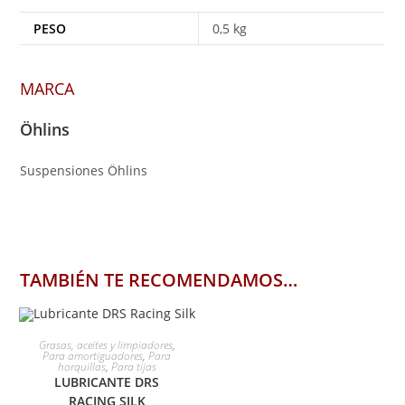
PESO
0,5 kg
MARCA
Öhlins
Suspensiones Öhlins
TAMBIÉN TE RECOMENDAMOS…
AÑADIR AL CARRITO
Grasas, aceites y limpiadores
,
Para amortiguadores
,
Para
horquillas
,
Para tijas
LUBRICANTE DRS
RACING SILK