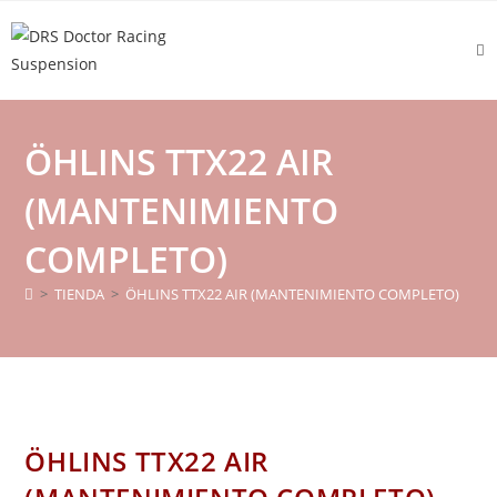
Ir
al
contenido
ÖHLINS TTX22 AIR
(MANTENIMIENTO
COMPLETO)
>
TIENDA
>
ÖHLINS TTX22 AIR (MANTENIMIENTO COMPLETO)
ÖHLINS TTX22 AIR