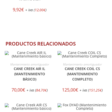
9,92
€
+ iva (
12,00
€
)
PRODUCTOS RELACIONADOS
SELECCIONAR OPCIONES
SELECCIONAR OPCIONES
Mantenimiento amortiguador
Mantenimiento amortiguador
CANE CREEK AIR IL
CANE CREEK COIL CS
(MANTENIMIENTO
(MANTENIMIENTO
BÁSICO)
COMPLETO)
70,00
€
125,00
€
+ iva (
84,70
€
)
+ iva (
151,25
€
)