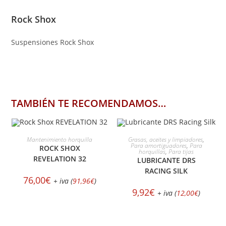
Rock Shox
Suspensiones Rock Shox
TAMBIÉN TE RECOMENDAMOS…
SELECCIONAR OPCIONES
AÑADIR AL CARRITO
Mantenimiento horquilla
Grasas, aceites y limpiadores
,
Para amortiguadores
,
Para
ROCK SHOX
horquillas
,
Para tijas
REVELATION 32
LUBRICANTE DRS
RACING SILK
76,00
€
+ iva (
91,96
€
)
9,92
€
+ iva (
12,00
€
)