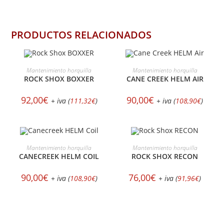
PRODUCTOS RELACIONADOS
SELECCIONAR OPCIONES
SELECCIONAR OPCIONES
Mantenimiento horquilla
Mantenimiento horquilla
ROCK SHOX BOXXER
CANE CREEK HELM AIR
92,00
€
90,00
€
+ iva (
111,32
€
)
+ iva (
108,90
€
)
SELECCIONAR OPCIONES
SELECCIONAR OPCIONES
Mantenimiento horquilla
Mantenimiento horquilla
CANECREEK HELM COIL
ROCK SHOX RECON
90,00
€
76,00
€
+ iva (
108,90
€
)
+ iva (
91,96
€
)