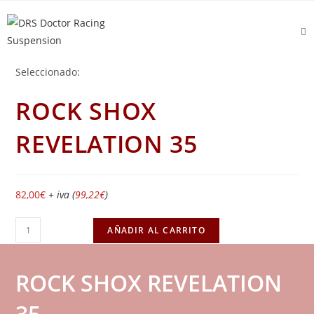
Seleccionado:
ROCK SHOX
REVELATION 35
82,00
€
+ iva (
99,22
€
)
AÑADIR AL CARRITO
ROCK SHOX REVELATION
35