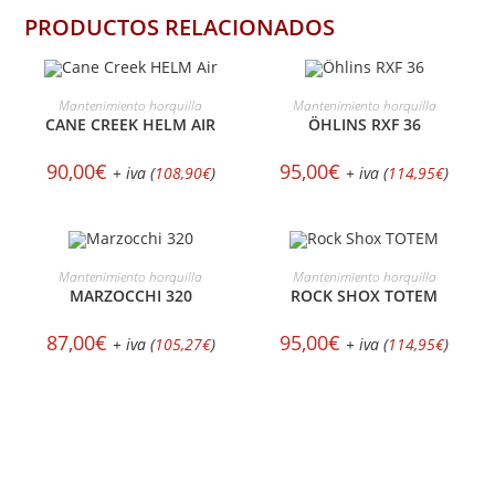
PRODUCTOS RELACIONADOS
SELECCIONAR OPCIONES
SELECCIONAR OPCIONES
Mantenimiento horquilla
Mantenimiento horquilla
CANE CREEK HELM AIR
ÖHLINS RXF 36
90,00
€
95,00
€
+ iva (
108,90
€
)
+ iva (
114,95
€
)
SELECCIONAR OPCIONES
SELECCIONAR OPCIONES
Mantenimiento horquilla
Mantenimiento horquilla
MARZOCCHI 320
ROCK SHOX TOTEM
87,00
€
95,00
€
+ iva (
105,27
€
)
+ iva (
114,95
€
)