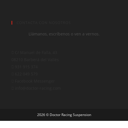
CONTACTA CON NOSOTROS
Llámanos, escríbenos o ven a vernos.
C/ Manuel de Falla, 43
08210 Barberá del Vallés
931 915 374
622 049 579
Facebook Messenger
info@doctor-racing.com
2026 © Doctor Racing Suspension