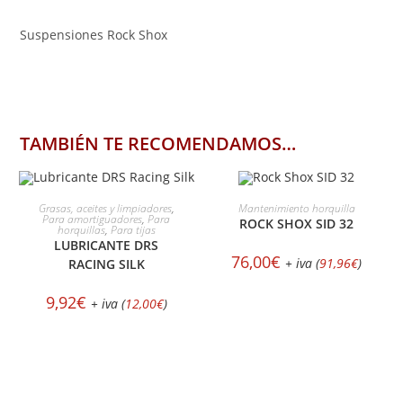
Suspensiones Rock Shox
TAMBIÉN TE RECOMENDAMOS…
AÑADIR AL CARRITO
SELECCIONAR OPCIONES
Grasas, aceites y limpiadores
,
Mantenimiento horquilla
Para amortiguadores
,
Para
ROCK SHOX SID 32
horquillas
,
Para tijas
LUBRICANTE DRS
76,00
€
+ iva (
91,96
€
)
RACING SILK
9,92
€
+ iva (
12,00
€
)