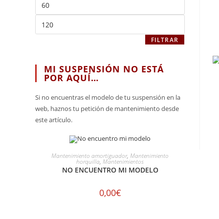
FILTRAR
MI SUSPENSIÓN NO ESTÁ
POR AQUÍ…
Si no encuentras el modelo de tu suspensión en la
web, haznos tu petición de mantenimiento desde
este artículo.
SELECCIONAR OPCIONES
Mantenimiento amortiguador
,
Mantenimiento
horquilla
,
Mantenimientos
NO ENCUENTRO MI MODELO
0,00
€