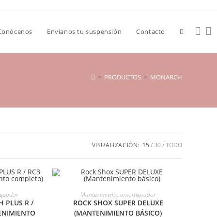
Conócenos
Envianos tu suspensión
Contacto
>
PRODUCTOS
>
MONARCH
VISUALIZACIÓN:
15
30
TODO
CIONES
SELECCIONAR OPCIONES
iguador
Mantenimiento amortiguador
 PLUS R /
ROCK SHOX SUPER DELUXE
ENIMIENTO
(MANTENIMIENTO BÁSICO)