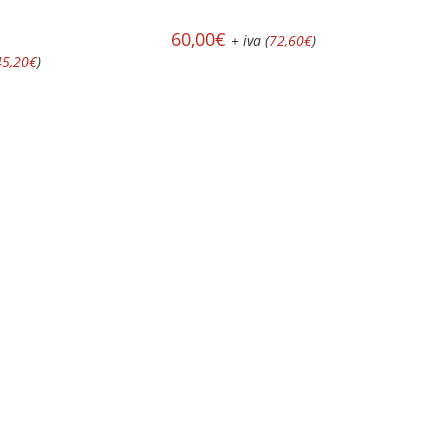
60,00
€
+ iva (
72,60
€
)
45,20
€
)