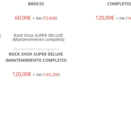
BÁSICO)
COMPLETO)
60,00
€
120,00
€
+ iva (
72,60
€
)
+ iva (
1
SELECCIONAR OPCIONES
Mantenimiento amortiguador
ROCK SHOX SUPER DELUXE
(MANTENIMIENTO COMPLETO)
120,00
€
+ iva (
145,20
€
)