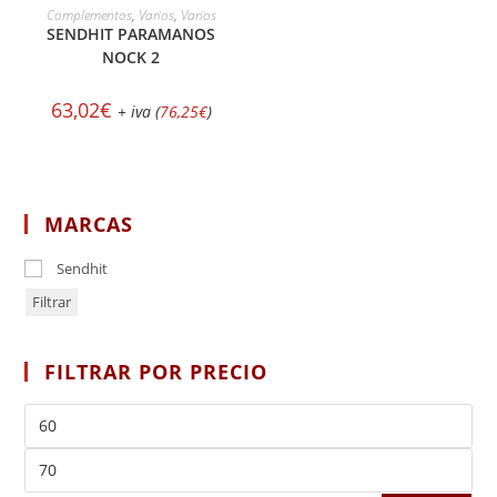
AÑADIR AL CARRITO
Complementos
,
Varios
,
Varios
SENDHIT PARAMANOS
NOCK 2
63,02
€
+ iva (
76,25
€
)
MARCAS
Sendhit
Filtrar
FILTRAR POR PRECIO