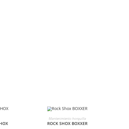
SELECCIONAR OPCIONES
Mantenimiento horquilla
SHOX
ROCK SHOX BOXXER