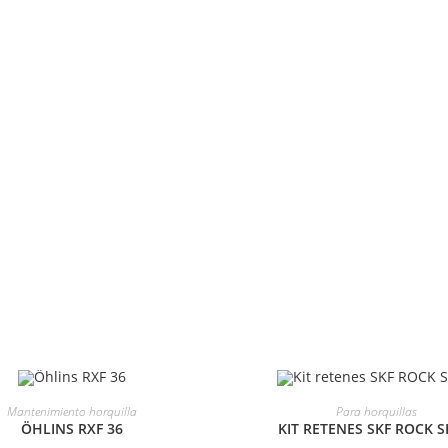
ELECCIONAR OPCIONES
AÑADIR AL CARRITO
Mantenimiento horquilla
Para horquillas
ÖHLINS RXF 36
KIT RETENES SKF ROCK 