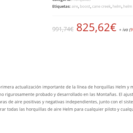
Etiquetas:
aire
,
boost
,
cane creek
,
helm
,
helm 
825,62
€
991,74
€
+ iva (
9
primera actualización importante de la línea de horquillas Helm y m
o rigurosamente probado y desarrollado en las Montañas. El ajust
aras de aire positivas y negativas independientes, junto con el s
ar todas las horquillas de aire Helm para cualquier piloto y cualqui