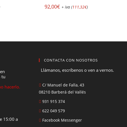
92,00
€
)
+ iva (
111,32
€
)
CONTACTA CON NOSOTROS
Llámanos, escríbenos o ven a vernos.
 en
 tu
C/ Manuel de Falla, 43
o hacerlo.
08210 Barberá del Vallés
931 915 374
622 049 579
e 15:00 a
Facebook Messenger