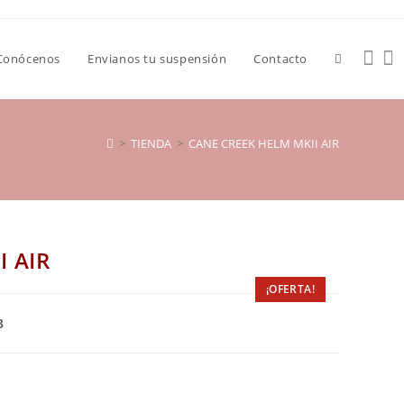
Conócenos
Envianos tu suspensión
Contacto
>
TIENDA
>
CANE CREEK HELM MKII AIR
I AIR
¡OFERTA!
3