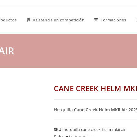
roductos
Asistencia en competición
Formaciones
AIR
CANE CREEK HELM MKI
Horquilla
Cane Creek Helm MKII Air 202
SKU:
horquilla-cane-creek-helm-mkii-air
Categoría:
Horquillas