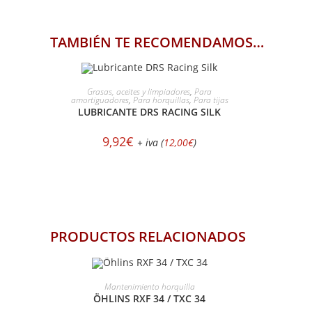
TAMBIÉN TE RECOMENDAMOS…
AÑADIR AL CARRITO
Grasas, aceites y limpiadores
,
Para
amortiguadores
,
Para horquillas
,
Para tijas
LUBRICANTE DRS RACING SILK
9,92
€
+ iva (
12,00
€
)
PRODUCTOS RELACIONADOS
SELECCIONAR OPCIONES
S
Mantenimiento horquilla
ÖHLINS RXF 34 / TXC 34