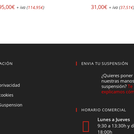
95,00
€
31,00
€
+ iva (
114,95
€
)
+ iva (
37,51
€
ACIÓN
ENVIA TU SUSPENSIÓN
¿Quieres poner
nuestras manos
 privacidad
suspensión?
Te
explicamos cóm
 cookies
Suspension
HORARIO COMERCIAL
Lunes a Jueves
9:30 a 13:30h y d
18:00h