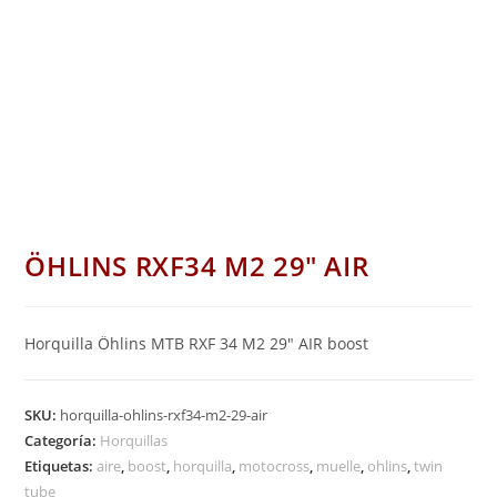
ÖHLINS RXF34 M2 29″ AIR
Horquilla Öhlins MTB RXF 34 M2 29″ AIR boost
SKU:
horquilla-ohlins-rxf34-m2-29-air
Categoría:
Horquillas
Etiquetas:
aire
,
boost
,
horquilla
,
motocross
,
muelle
,
ohlins
,
twin
tube