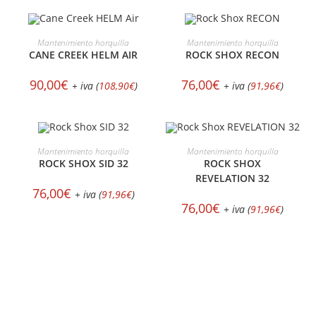
SELECCIONAR OPCIONES
SELECCIONAR OPCIONES
Mantenimiento horquilla
Mantenimiento horquilla
CANE CREEK HELM AIR
ROCK SHOX RECON
90,00
€
76,00
€
+ iva (
108,90
€
)
+ iva (
91,96
€
)
SELECCIONAR OPCIONES
SELECCIONAR OPCIONES
Mantenimiento horquilla
Mantenimiento horquilla
ROCK SHOX SID 32
ROCK SHOX
REVELATION 32
76,00
€
+ iva (
91,96
€
)
76,00
€
+ iva (
91,96
€
)