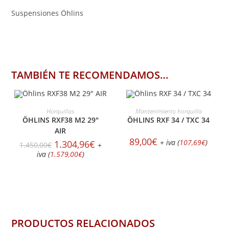
Suspensiones Öhlins
TAMBIÉN TE RECOMENDAMOS…
MÁS INFORMACIÓN
SELECCIONAR OPCIONES
Horquillas
Mantenimiento horquilla
ÖHLINS RXF38 M2 29″
ÖHLINS RXF 34 / TXC 34
AIR
89,00
€
El
El
+ iva (
107,69
€
)
1.304,96
€
1.450,00
€
+
precio
precio
iva (
1.579,00
€
)
original
actual
era:
es:
1.450,00€.
1.304,96€.
PRODUCTOS RELACIONADOS