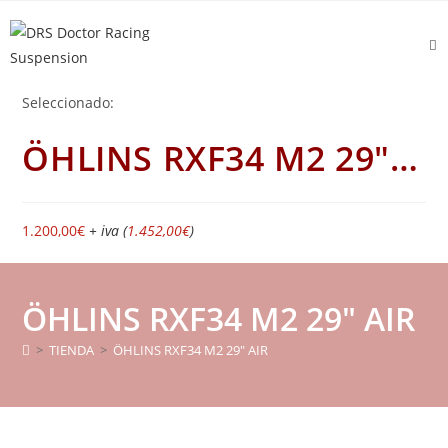
Ir
al
contenido
Seleccionado:
ÖHLINS RXF34 M2 29"…
1.200,00
€
+ iva (
1.452,00
€
)
ÖHLINS RXF34 M2 29″ AIR
>
TIENDA
>
ÖHLINS RXF34 M2 29″ AIR