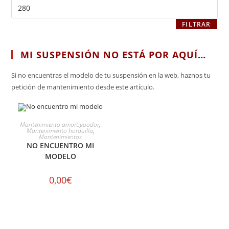
FILTRAR
MI SUSPENSIÓN NO ESTÁ POR AQUÍ…
Si no encuentras el modelo de tu suspensión en la web, haznos tu
petición de mantenimiento desde este artículo.
SELECCIONAR OPCIONES
Mantenimiento amortiguador
,
Mantenimiento horquilla
,
Mantenimientos
NO ENCUENTRO MI
MODELO
0,00
€