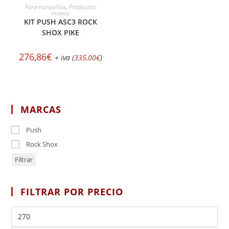
AÑADIR AL CARRITO
Para horquillas
,
Productos
nuevos
KIT PUSH ASC3 ROCK
SHOX PIKE
276,86
€
+ iva (
335,00
€
)
MARCAS
Push
Rock Shox
Filtrar
FILTRAR POR PRECIO