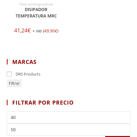
AÑADIR AL CARRITO
Para amortiguadores
DISIPADOR
TEMPERATURA MRC
41,24
€
+ iva (
49,90
€
)
MARCAS
DRS Products
Filtrar
FILTRAR POR PRECIO