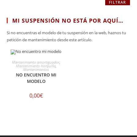
FILTRAR
MI SUSPENSIÓN NO ESTÁ POR AQUÍ…
Si no encuentras el modelo de tu suspensión en la web, haznos tu
petición de mantenimiento desde este artículo.
SELECCIONAR OPCIONES
Mantenimiento amortiguador
,
Mantenimiento horquilla
,
Mantenimientos
NO ENCUENTRO MI
MODELO
0,00
€