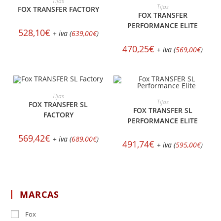
Tijas
AÑADIR AL CARRITO
Tijas
FOX TRANSFER FACTORY
FOX TRANSFER
PERFORMANCE ELITE
528,10
€
+ iva (
639,00
€
)
470,25
€
+ iva (
569,00
€
)
AÑADIR AL CARRITO
Tijas
AÑADIR AL CARRITO
Tijas
FOX TRANSFER SL
FOX TRANSFER SL
FACTORY
PERFORMANCE ELITE
569,42
€
+ iva (
689,00
€
)
491,74
€
+ iva (
595,00
€
)
MARCAS
Fox