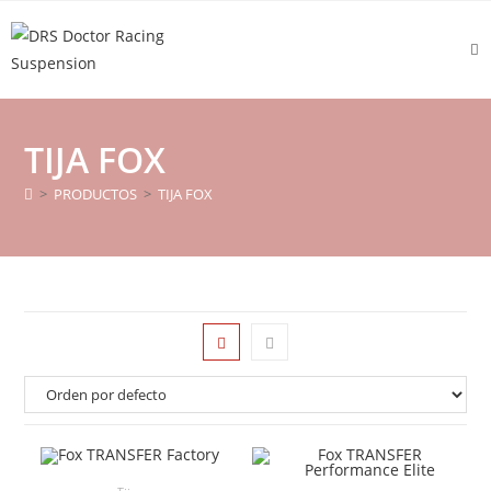
TIJA FOX
>
PRODUCTOS
>
TIJA FOX
AÑADIR AL CARRITO