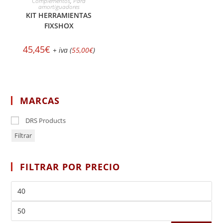
Complementos
,
Para
amortiguadores
KIT HERRAMIENTAS
FIXSHOX
45,45
€
+ iva (
55,00
€
)
MARCAS
DRS Products
Filtrar
FILTRAR POR PRECIO