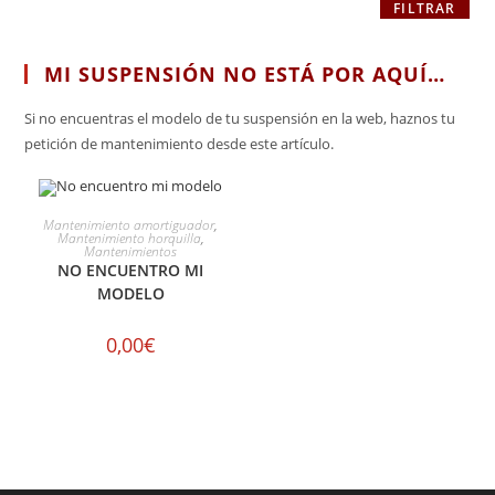
FILTRAR
MI SUSPENSIÓN NO ESTÁ POR AQUÍ…
Si no encuentras el modelo de tu suspensión en la web, haznos tu
petición de mantenimiento desde este artículo.
SELECCIONAR OPCIONES
Mantenimiento amortiguador
,
Mantenimiento horquilla
,
Mantenimientos
NO ENCUENTRO MI
MODELO
0,00
€