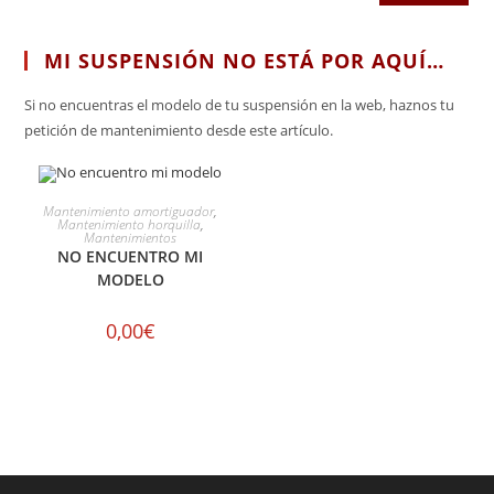
MI SUSPENSIÓN NO ESTÁ POR AQUÍ…
Si no encuentras el modelo de tu suspensión en la web, haznos tu
petición de mantenimiento desde este artículo.
SELECCIONAR OPCIONES
Mantenimiento amortiguador
,
Mantenimiento horquilla
,
Mantenimientos
NO ENCUENTRO MI
MODELO
0,00
€