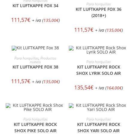
Para horquillas
AÑADIR AL CARRITO
Para horquillas
KIT LUFTKAPPE FOX 34
KIT LUFTKAPPE FOX 36
(2018+)
111,57
€
+ iva (
135,00
€
)
111,57
€
+ iva (
135,00
€
)
MÁS INFORMACIÓN
Para horquillas
,
Productos
AÑADIR AL CARRITO
Para horquillas
nuevos
KIT LUFTKAPPE ROCK
KIT LUFTKAPPE FOX 38
SHOX LYRIK SOLO AIR
111,57
€
+ iva (
135,00
€
)
135,54
€
+ iva (
164,00
€
)
AÑADIR AL CARRITO
AÑADIR AL CARRITO
Para horquillas
Para horquillas
KIT LUFTKAPPE ROCK
KIT LUFTKAPPE ROCK
SHOX PIKE SOLO AIR
SHOX YARI SOLO AIR