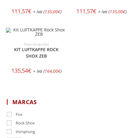
111,57
€
111,57
€
+ iva (
135,00
€
)
+ iva (
135,00
€
)
AÑADIR AL CARRITO
Para horquillas
KIT LUFTKAPPE ROCK
SHOX ZEB
135,54
€
+ iva (
164,00
€
)
MARCAS
Fox
Rock Shox
Vorsprung