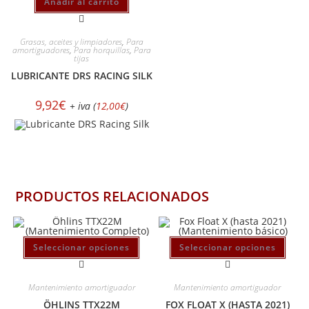
Añadir al carrito
Grasas, aceites y limpiadores
,
Para
amortiguadores
,
Para horquillas
,
Para
tijas
LUBRICANTE DRS RACING SILK
9,92
€
+ iva (
12,00
€
)
PRODUCTOS RELACIONADOS
Seleccionar opciones
Seleccionar opciones
Mantenimiento amortiguador
Mantenimiento amortiguador
ÖHLINS TTX22M
FOX FLOAT X (HASTA 2021)