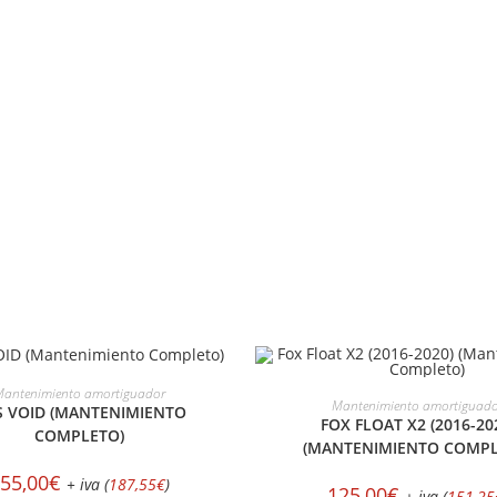
ELECCIONAR OPCIONES
antenimiento amortiguador
SELECCIONAR OPCION
Mantenimiento amortiguad
S VOID (MANTENIMIENTO
FOX FLOAT X2 (2016-20
COMPLETO)
(MANTENIMIENTO COMPL
55,00
€
+ iva (
187,55
€
)
125,00
€
+ iva (
151,25