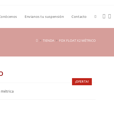
Conócenos
Envianos tu suspensión
Contacto
>
TIENDA
>
FOX FLOAT X2 MÉTRICO
O
¡OFERTA!
 métrica