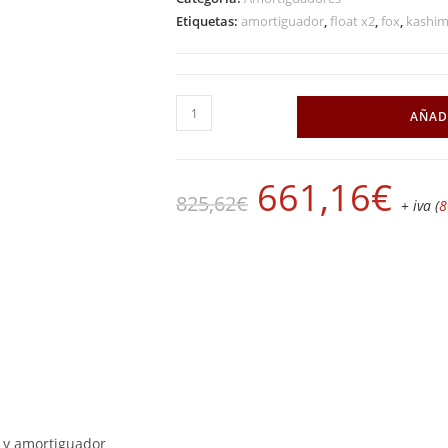
Etiquetas:
amortiguador
,
float x2
,
fox
,
kashi
AÑAD
661,16
€
825,62
€
+ iva (
8
 y amortiguador