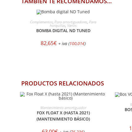
TAMBIÉN TE RECOMENDAMOS…
AÑADIR AL CARRITO
Complementos
,
Para amortiguadores
,
Para
horquillas
,
Varios
BOMBA DIGITAL ND TUNED
82,65
€
+ iva (
100,01
€
)
PRODUCTOS RELACIONADOS
S
M
SELECCIONAR OPCIONES
Mantenimiento amortiguador
BO
FOX FLOAT X (HASTA 2021)
(MANTENIMIENTO BÁSICO)
1
63,00
€
+ iva (
76,23
€
)