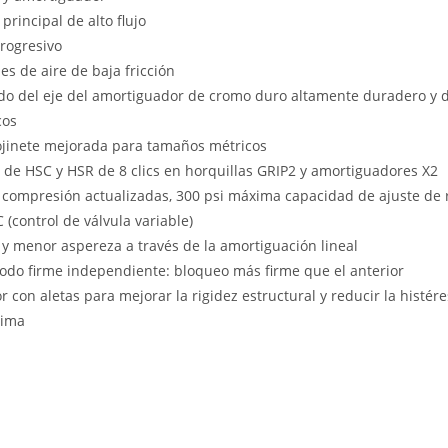
rincipal de alto flujo
rogresivo
s de aire de baja fricción
 del eje del amortiguador de cromo duro altamente duradero y de 
cos
ojinete mejorada para tamaños métricos
o de HSC y HSR de 8 clics en horquillas GRIP2 y amortiguadores X2
 compresión actualizadas, 300 psi máxima capacidad de ajuste de 
 (control de válvula variable)
 y menor aspereza a través de la amortiguación lineal
modo firme independiente: bloqueo más firme que el anterior
r con aletas para mejorar la rigidez estructural y reducir la histére
hima