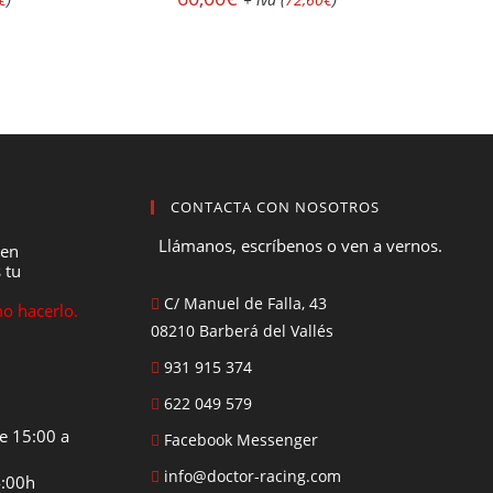
CONTACTA CON NOSOTROS
Llámanos, escríbenos o ven a vernos.
 en
 tu
C/ Manuel de Falla, 43
o hacerlo.
08210 Barberá del Vallés
931 915 374
622 049 579
e 15:00 a
Facebook Messenger
info@doctor-racing.com
4:00h