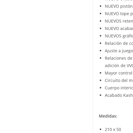
NUEVO pistón p
NUEVO tope p
NUEVOS retene
NUEVO acabado
NUEVOS gráfi
Relación de c
Ajuste a jueg
Relaciones de
adición de VVC
Mayor control
Circuito del 
Cuerpo interio
Acabado Kas
Medidas:
210 x 50