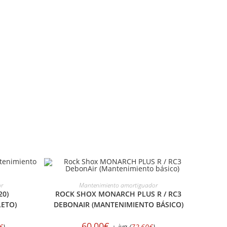
ES
SELECCIONAR OPCIONES
or
Mantenimiento amortiguador
20)
ROCK SHOX MONARCH PLUS R / RC3
ETO)
DEBONAIR (MANTENIMIENTO BÁSICO)
60,00
€
€
)
+ iva (
72,60
€
)