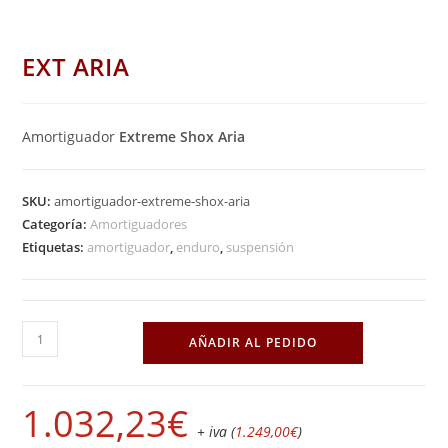
EXT ARIA
Amortiguador
Extreme Shox Aria
SKU:
amortiguador-extreme-shox-aria
Categoría:
Amortiguadores
Etiquetas:
amortiguador
,
enduro
,
suspensión
EXT
AÑADIR AL PEDIDO
ARIA
cantidad
1.032,23
€
+ iva (
1.249,00
€
)