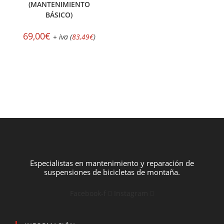
(MANTENIMIENTO
BÁSICO)
69,00
€
+ iva (
83,49
€
)
Especialistas en mantenimiento y reparación de
suspensiones de bicicletas de montaña.
Facebook-f
Instagram