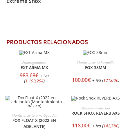
Extreme Shox
PRODUCTOS RELACIONADOS
AÑADIR AL CARRITO
SELECCIONAR OPCIONES
Amortiguadores
Mantenimiento horquilla
EXT ARMA MX
FOX 38MM
983,68
€
+ iva
100,00
€
+ iva (
121,00
€
)
(
1.190,25
€
)
SELECCIONAR OPCIONES
Mantenimiento tija
ROCK SHOX REVERB AXS
SELECCIONAR OPCIONES
Mantenimiento amortiguador
FOX FLOAT X (2022 EN
118,00
€
+ iva (
142,78
€
)
ADELANTE)