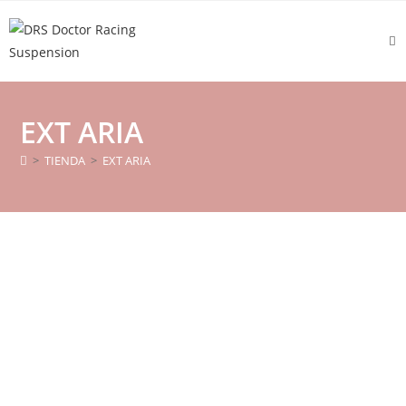
Ir
al
contenido
EXT ARIA
>
TIENDA
>
EXT ARIA