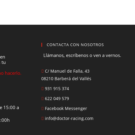
CONTACTA CON NOSOTROS
Llámanos, escríbenos o ven a vernos.
 en
 tu
C/ Manuel de Falla, 43
o hacerlo.
08210 Barberá del Vallés
931 915 374
622 049 579
e 15:00 a
Facebook Messenger
info@doctor-racing.com
4:00h