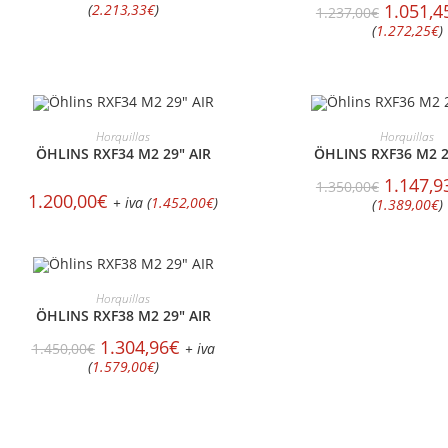
1.051,4
(
2.213,33
€
)
1.237,00
€
(
1.272,25
€
)
MÁS INFORMACIÓN
MÁS INFORMAC
Horquillas
Horquillas
ÖHLINS RXF34 M2 29″ AIR
ÖHLINS RXF36 M2 2
1.147,9
1.350,00
€
1.200,00
€
+ iva (
1.452,00
€
)
(
1.389,00
€
)
MÁS INFORMACIÓN
Horquillas
ÖHLINS RXF38 M2 29″ AIR
1.304,96
€
1.450,00
€
+ iva
(
1.579,00
€
)