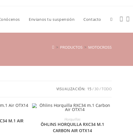
Conócenos
Envianos tu suspensión
Contacto
>
PRODUCTOS
>
MOTOCROSS
VISUALIZACIÓN:
15
30
TODO
IÓN
AÑADIR AL CARRITO
¡OFERTA!
Horquillas
34 M.1 AIR
ÖHLINS HORQUILLA RXC34 M.1
CARBON AIR OTX14