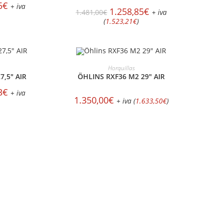
5
€
+ iva
1.258,85
€
1.481,00
€
+ iva
(
1.523,21
€
)
IÓN
MÁS INFORMACIÓN
Horquillas
7,5″ AIR
ÖHLINS RXF36 M2 29″ AIR
3
€
+ iva
1.350,00
€
+ iva (
1.633,50
€
)