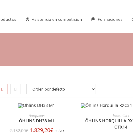
roductos
Asistencia en competición
Formaciones
MÁS INFORMACIÓN
MÁS INFORMAC
Horquillas
Horquillas
ÖHLINS DH38 M1
ÖHLINS HORQUILLA RXC
OTX14
1.829,20
€
2.152,00
€
+ iva