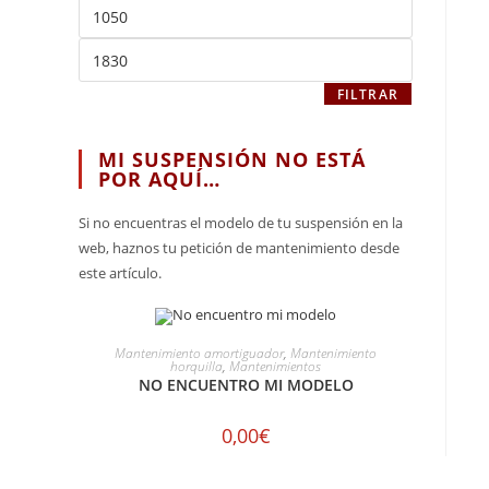
FILTRAR
MI SUSPENSIÓN NO ESTÁ
POR AQUÍ…
Si no encuentras el modelo de tu suspensión en la
web, haznos tu petición de mantenimiento desde
este artículo.
SELECCIONAR OPCIONES
Mantenimiento amortiguador
,
Mantenimiento
horquilla
,
Mantenimientos
NO ENCUENTRO MI MODELO
0,00
€