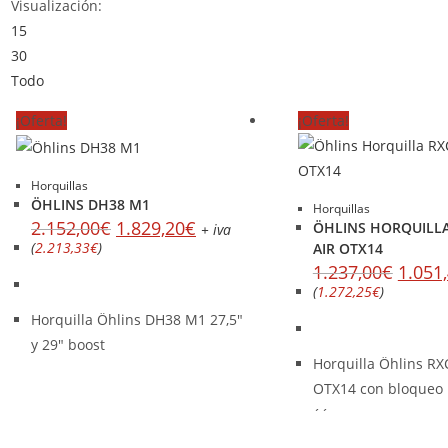
Visualización:
15
30
Todo
¡Oferta!
¡Oferta!
Horquillas
ÖHLINS DH38 M1
Horquillas
2.152,00
€
1.829,20
€
ÖHLINS HORQUILLA
+ iva
(
2.213,33
€
)
AIR OTX14
1.237,00
€
1.051
(
1.272,25
€
)
Horquilla Öhlins DH38 M1 27,5"
y 29" boost
Horquilla Öhlins RX
OTX14 con bloqueo 
´´