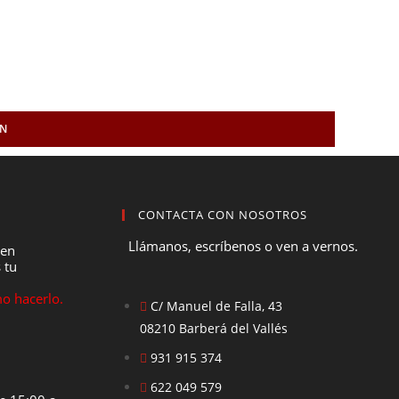
TO
ÓN
ÓN
ÓN
ÓN
ÓN
ÓN
CONTACTA CON NOSOTROS
Llámanos, escríbenos o ven a vernos.
 en
 tu
o hacerlo.
C/ Manuel de Falla, 43
08210 Barberá del Vallés
931 915 374
622 049 579