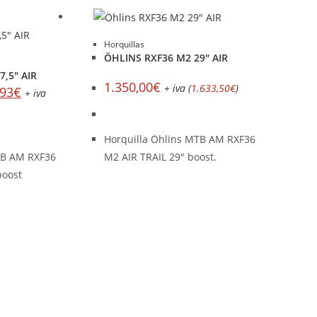
Horquillas
ÖHLINS RXF36 M2 29″ AIR
,5″ AIR
1.350,00
€
+ iva (
1.633,50
€
)
,93
€
+ iva
Horquilla Öhlins MTB AM RXF36
TB AM RXF36
M2 AIR TRAIL 29" boost.
boost