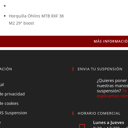
Horquilla Öhlins MTB RXF 38
M2 29" boost
AÑADIR AL CARRI
MÁS INFORMACI
MÁS INFORMACI
MÁS INFORMACI
MÁS INFORMACI
MÁS INFORMACI
MÁS INFORMACI
ACIÓN
ENVIA TU SUSPENSIÓN
¿Quieres poner
gal
nuestras manos
suspensión?
Te
 de privacidad
explicamos cóm
 de cookies
RS Suspension
HORARIO COMERCIAL
o
Lunes a Jueves