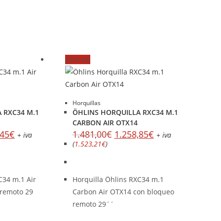
¡Oferta!
Horquillas
 RXC34 M.1
ÖHLINS HORQUILLA RXC34 M.1
CARBON AIR OTX14
,45
€
1.481,00
€
1.258,85
€
+ iva
+ iva
(
1.523,21
€
)
C34 m.1 Air
Horquilla Öhlins RXC34 m.1
remoto 29
Carbon Air OTX14 con bloqueo
remoto 29´´