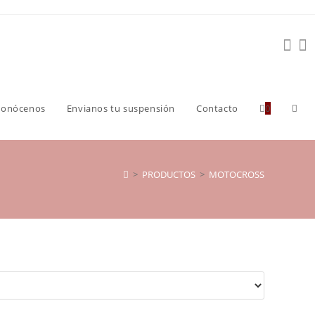
Conócenos
Envianos tu suspensión
Contacto
0
>
PRODUCTOS
>
MOTOCROSS