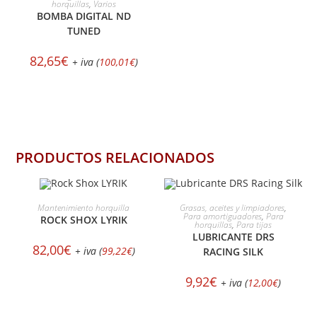
horquillas
,
Varios
BOMBA DIGITAL ND
TUNED
82,65
€
+ iva (
100,01
€
)
PRODUCTOS RELACIONADOS
SELECCIONAR OPCIONES
AÑADIR AL CARRITO
Mantenimiento horquilla
Grasas, aceites y limpiadores
,
Para amortiguadores
,
Para
ROCK SHOX LYRIK
horquillas
,
Para tijas
LUBRICANTE DRS
82,00
€
+ iva (
99,22
€
)
RACING SILK
9,92
€
+ iva (
12,00
€
)