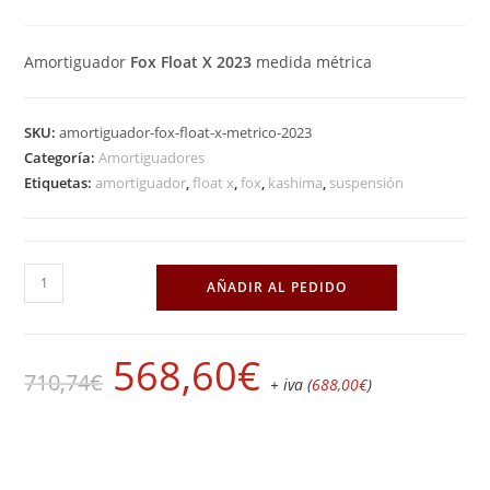
Amortiguador
Fox Float X
2023
medida métrica
SKU:
amortiguador-fox-float-x-metrico-2023
Categoría:
Amortiguadores
Etiquetas:
amortiguador
,
float x
,
fox
,
kashima
,
suspensión
AÑADIR AL PEDIDO
568,60
€
710,74
€
+ iva (
688,00
€
)