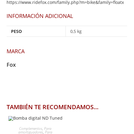
https://www.ridefox.com/family.php?m=bike&family=floatx
INFORMACIÓN ADICIONAL
PESO
0,5 kg
MARCA
Fox
TAMBIÉN TE RECOMENDAMOS…
AÑADIR AL CARRITO
Complementos
,
Para
amortiguadores
,
Para